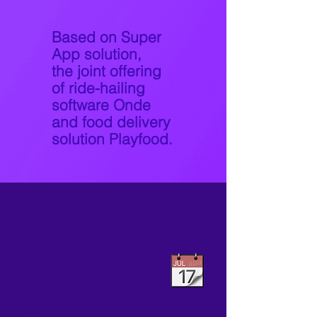
Based on Super
App solution,
the joint offering
of ride-hailing
software Onde
and food delivery
solution Playfood.
1,5 month
duration