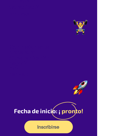
10 pasos
capacitación
proceso
Completamente
preparado
Súper aplicación
negocio
listo
¡lanzar!
Fecha de inicio: ¡
pronto!
Inscribirse