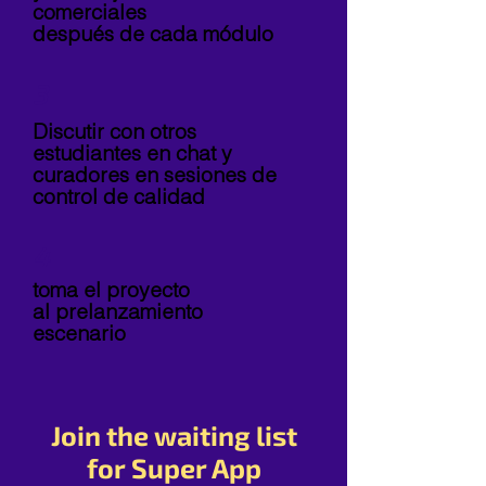
comerciales
después de cada módulo
3
Discutir con otros
estudiantes en chat y
curadores en sesiones de
control de calidad
4
toma el proyecto
al prelanzamiento
escenario
Join the waiting list
for Super App