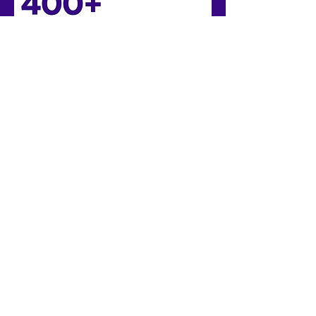
negocios de transporte privado
en 75 países utilizan nuestras
aplicaciones
Negocios de súper aplicaciones
en 20 países utilizan nuestras
aplicaciones
¿Quiénes son los
expertos?