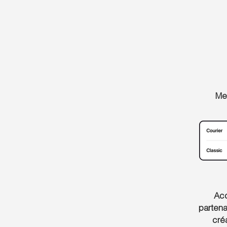
Mei
Ac
partena
créa