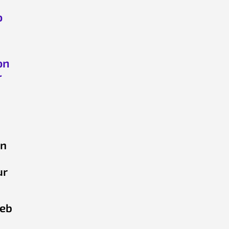
o
on
r
on
ur
eb