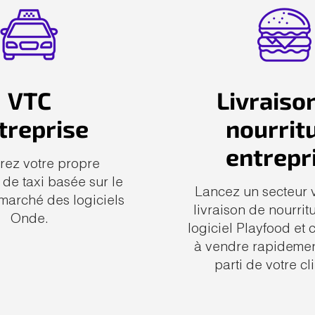
VTC
Livraiso
treprise
nourrit
entrepr
ez votre propre
 de taxi basée sur le
Lancez un secteur v
marché des logiciels
livraison de nourrit
Onde.
logiciel Playfood e
à vendre rapidement
parti de votre cl