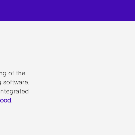
ing of the
g software,
integrated
food
.