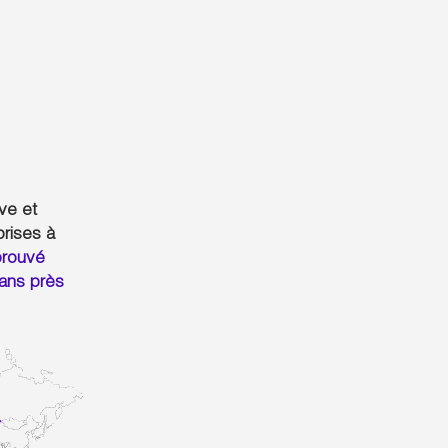
ive et
prises à
rouvé
ans près