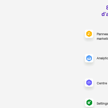
d'
Pannea
market
Analyti
Centre 
Setting