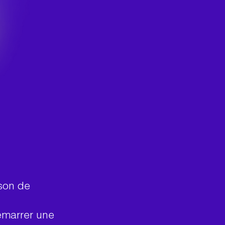
n
ison de
émarrer une