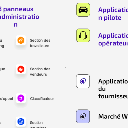
8 panneaux
Applicati
administratio
n pilote
n
Applicati
u
Section des
opérateu
ing
travailleurs
que
Section des
vendeurs
Applicati
du
fournisse
d'appel
Classificateur
Marché W
s
Section