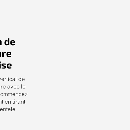
n de
ure
ise
ertical de
ure avec le
t commencez
 en tirant
ientèle.